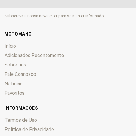
RKS
0
RKV
0
Subscreva a nossa newsletter para se manter informado.
RY6
0
RY8
0
Shadow
0
MOTOMANO
Silverblade
0
Início
Speed
0
Adicionados Recentemente
Superlight
0
Sobre nós
Swan
0
TX 125
Fale Connosco
0
TX 50
0
Notícias
V-Cruise 125
0
Favoritos
X-Ray
0
Zahara
0
INFORMAÇÕES
Termos de Uso
Política de Privacidade