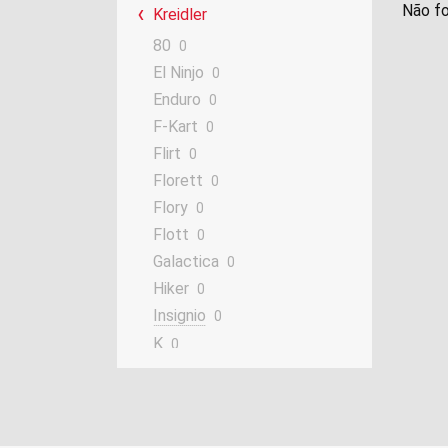
Não fo
Kreidler
80
0
El Ninjo
0
Enduro
0
F-Kart
0
Flirt
0
Florett
0
Flory
0
Flott
0
Galactica
0
Hiker
0
Insignio
0
K
0
Martinique
0
Mustang
0
R
0