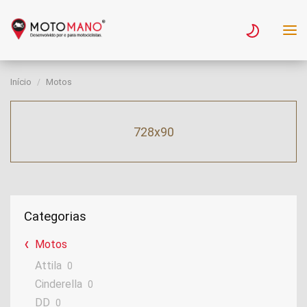
Início
Motos
728x90
Categorias
Motos
Attila
0
Cinderella
0
DD
0