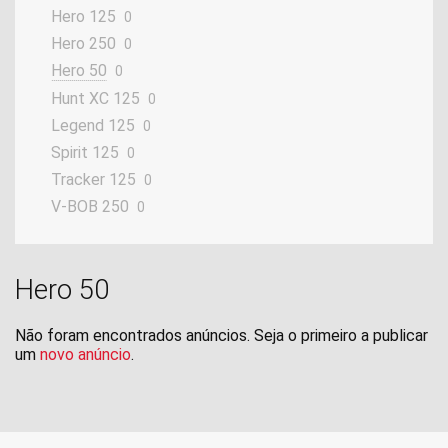
Hero 125
0
Hero 250
0
Hero 50
0
Hunt XC 125
0
Legend 125
0
Spirit 125
0
Tracker 125
0
V-BOB 250
0
Hero 50
Não foram encontrados anúncios. Seja o primeiro a publicar
um
novo anúncio
.