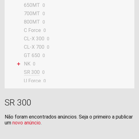
650MT
0
700MT
0
800MT
0
C Force
0
CL-X 300
0
CL-X 700
0
GT 650
0
NK
0
SR 300
0
U Force
0
Z Force
0
SR 300
Não foram encontrados anúncios. Seja o primeiro a publicar
um
novo anúncio
.