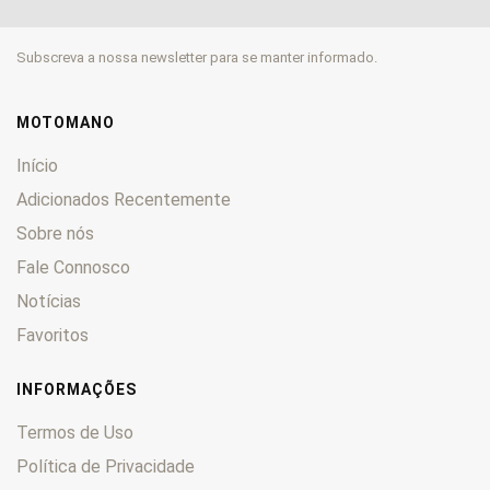
125 XRS
0
220 ATV
0
Subscreva a nossa newsletter para se manter informado.
301 Legend
0
330 GTS
0
400 GPR
0
MOTOMANO
440 MB
0
Início
50 RT
0
Adicionados Recentemente
50 XRS
0
Sobre nós
530 TT
0
Fale Connosco
Notícias
Favoritos
INFORMAÇÕES
Termos de Uso
Política de Privacidade