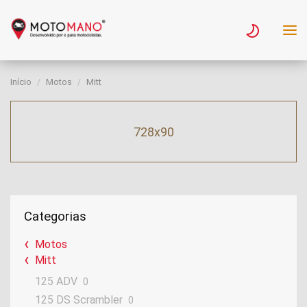
Início
Motos
Mitt
728x90
Categorias
Motos
Mitt
125 ADV
0
125 DS Scrambler
0