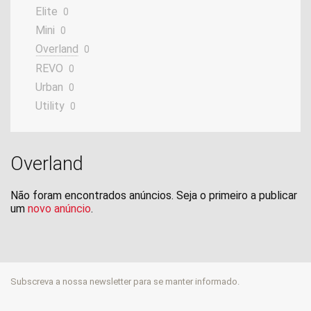
Elite
0
Mini
0
Overland
0
REVO
0
Urban
0
Utility
0
Overland
Não foram encontrados anúncios. Seja o primeiro a publicar
um
novo anúncio
.
Subscreva a nossa newsletter para se manter informado.