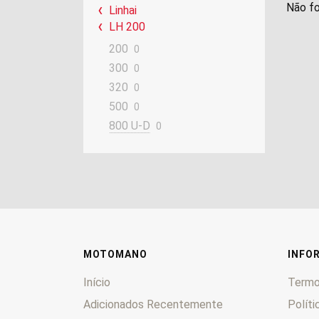
Não fo
Linhai
LH 200
200
0
300
0
320
0
500
0
800 U-D
0
MOTOMANO
INFO
Início
Termo
Adicionados Recentemente
Políti