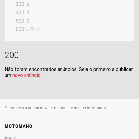
300
0
320
0
500
0
800 U-D
0
200
Não foram encontrados anúncios. Seja o primeiro a publicar
um
novo anúncio
.
Subscreva a nossa newsletter para se manter informado.
MOTOMANO
Início