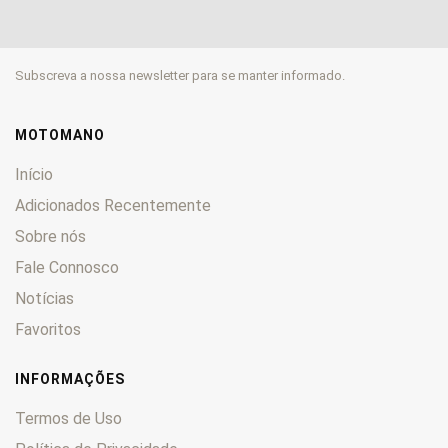
1200 S
0
1250 GS
0
Subscreva a nossa newsletter para se manter informado.
1250 GS Adventure
0
1250 R
0
1250 RS
0
MOTOMANO
1250 RT
0
Início
1300 GS
0
Adicionados Recentemente
18
0
Sobre nós
45
0
Fale Connosco
60
0
80
0
Notícias
80 GS
0
Favoritos
850 R
0
850 RT
0
INFORMAÇÕES
860 GS
0
Termos de Uso
nine T
0