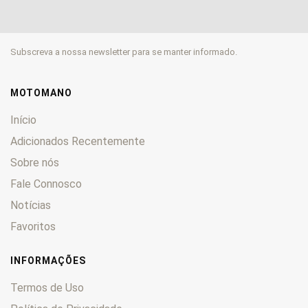
1200 S
0
1250 GS
0
Subscreva a nossa newsletter para se manter informado.
1250 GS Adventure
0
1250 R
0
1250 RS
0
MOTOMANO
1250 RT
0
Início
1300 GS
0
Adicionados Recentemente
18
0
Sobre nós
45
0
Fale Connosco
60
0
80
0
Notícias
80 GS
0
Favoritos
850 R
0
850 RT
0
INFORMAÇÕES
860 GS
0
Termos de Uso
nine T
0